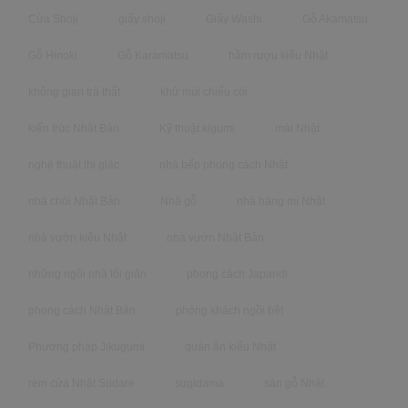
Cửa Shoji
giấy shoji
Giấy Washi
Gỗ Akamatsu
Gỗ Hinoki
Gỗ Karamatsu
hầm rượu kiểu Nhật
không gian trà thất
khử mùi chiếu cói
kiến trúc Nhật Bản
Kỹ thuật kigumi
mái Nhật
nghệ thuật thị giác
nhà bếp phong cách Nhật
nhà chòi Nhật Bản
Nhà gỗ
nhà hàng mì Nhật
nhà vườn kiểu Nhật
nhà vườn Nhật Bản
những ngôi nhà tối giản
phong cách Japandi
phong cách Nhật Bản
phòng khách ngồi bệt
Phương pháp Jikugumi
quán ăn kiểu Nhật
rèm cửa Nhật Sudare
sugidama
sàn gỗ Nhật