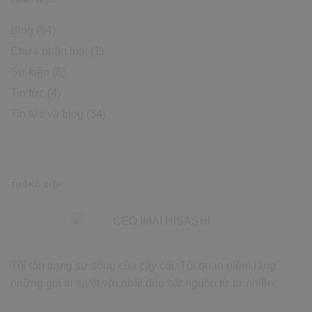
DANH MỤC
Blog
(54)
Chưa phân loại
(1)
Sự kiện
(8)
Tin tức
(4)
Tin tức và blog
(34)
THÔNG ĐIỆP
Tôi tôn trọng sự sống của cây cối. Tôi quan niệm rằng
những giá trị tuyệt vời nhất đều bắt nguồn từ tự nhiên.