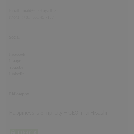
Email: imai@sobokuya.life
Phone: (+81) 551 45 7177
Social
Facebook
Instagram
Youtube
LinkedIn
Philosophy
Happiness is Simplicity – CEO Imai Hisashi