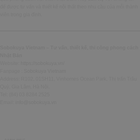
để được tư vấn và thiết kế nội thất theo nhu cầu của mỗi thành
viên trong gia đình.
Sobokuya Vietnam – Tư vấn, thiết kế, thi công phong cách
Nhật Bản
Website:
https://sobokuya.vn/
Fanpage :
Sobokuya Vietnam
Address: R102, 01SH11, Vinhomes Ocean Park, Thị trấn Trâu
Quỳ, Gia Lâm, Hà Nội.
Tel: (84) 03 8284 2525
Email:
info@sobokuya.vn