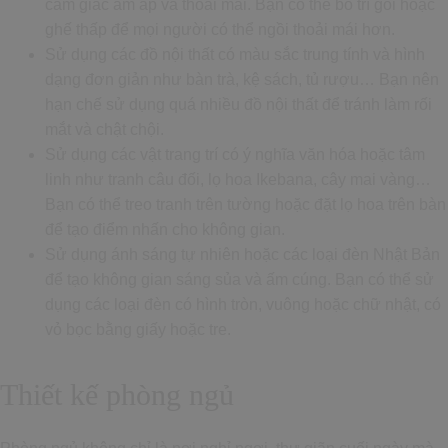
cảm giác ấm áp và thoải mái. Bạn có thể bố trí gối hoặc
ghế thấp để mọi người có thể ngồi thoải mái hơn.
Sử dụng các đồ nội thất có màu sắc trung tính và hình
dạng đơn giản như bàn trà, kệ sách, tủ rượu… Bạn nên
hạn chế sử dụng quá nhiều đồ nội thất để tránh làm rối
mắt và chật chội.
Sử dụng các vật trang trí có ý nghĩa văn hóa hoặc tâm
linh như tranh câu đối, lọ hoa Ikebana, cây mai vàng…
Bạn có thể treo tranh trên tường hoặc đặt lọ hoa trên bàn
để tạo điểm nhấn cho không gian.
Sử dụng ánh sáng tự nhiên hoặc các loại đèn Nhật Bản
để tạo không gian sáng sủa và ấm cúng. Bạn có thể sử
dụng các loại đèn có hình tròn, vuông hoặc chữ nhật, có
vỏ bọc bằng giấy hoặc tre.
Thiết kế phòng ngủ